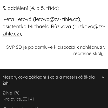
3. oddělení (4. a 5. třída)
Iveta Letová (letova@zs-zihle.cz),
asistentka Michaela Růžková (
ruzkova@zs-
zihle.cz
),
ŠVP ŠD je po domluvě k dispozici k nahlédnutí v
ředitelně školy.
Masarykova základní škola a mateřská škola
v
Žihli
Žihle 178
Kralovice, 331 41