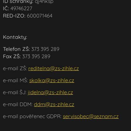
ID schránky:
qj4hksp
IČ:
49746227
RED-IZO:
600071464
Kontakty:
Telefon ZŠ:
373 395 289
Fax ZŠ:
373 395 289
e-mail ZŠ:
reditelna@zs-zihle.cz
e-mail MŠ:
skolka@zs-zihle.cz
e-mail ŠJ:
jidelna@zs-zihle.cz
e-mail DDM:
ddm@zs-zihle.cz
e-mail pověřenec GDPR:
servisobec@seznam.cz