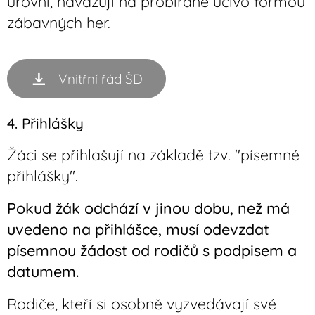
úrovni, navazuji na probírané učivo formou
zábavných her.
Vnitřní řád ŠD
4. Přihlášky
Žáci se přihlašují na základě tzv. "písemné
přihlášky".
Pokud žák odchází v jinou dobu, než má
uvedeno na přihlášce, musí odevzdat
písemnou žádost od rodičů s podpisem a
datumem.
Rodiče, kteří si osobně vyzvedávají své