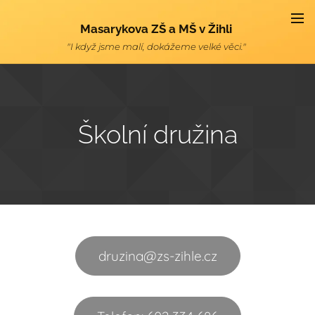
Masarykova ZŠ a MŠ v Žihli
"I když jsme malí, dokážeme velké věci."
Školní družina
druzina@zs-zihle.cz