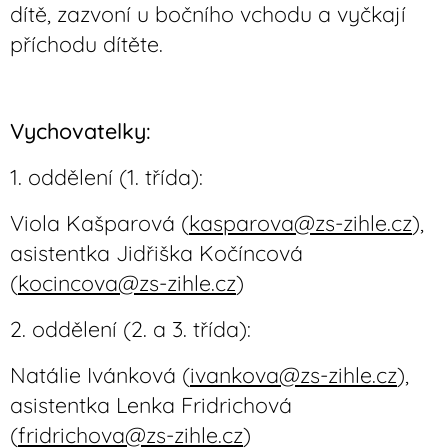
dítě, zazvoní u bočního vchodu a vyčkají
příchodu dítěte.
Vychovatelky:
1. oddělení (1. třída):
Viola Kašparová (
kasparova@zs-zihle.cz
),
asistentka Jidřiška Kočíncová
(
kocincova@zs-zihle.cz
)
2. oddělení (2. a 3. třída):
Natálie Ivánková (
ivankova@zs-zihle.cz
),
asistentka Lenka Fridrichová
(
fridrichova@zs-zihle.cz
)