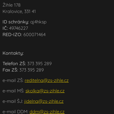
Žihle 178
Kralovice, 331 41
ID schránky:
qj4hksp
IČ:
49746227
RED-IZO:
600071464
Kontakty:
Telefon ZŠ:
373 395 289
Fax ZŠ:
373 395 289
e-mail ZŠ:
reditelna@zs-zihle.cz
e-mail MŠ:
skolka@zs-zihle.cz
e-mail ŠJ:
jidelna@zs-zihle.cz
e-mail DDM:
ddm@zs-zihle.cz