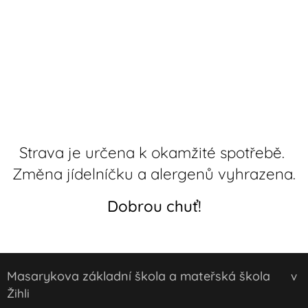
Strava je určena k okamžité spotřebě.
Změna jídelníčku a alergenů vyhrazena.
Dobrou chuť!
Masarykova základní škola a mateřská škola
v
Žihli