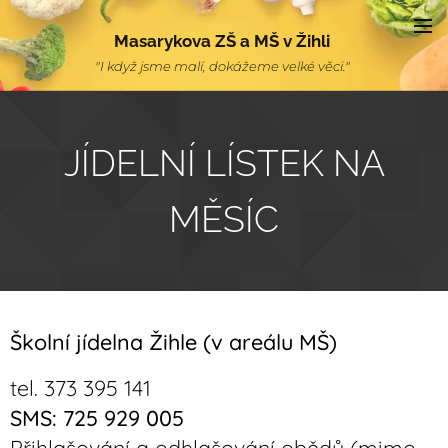
Masarykova ZŠ a MŠ v Žihli
"I když jsme malí, dokážeme velké věci."
JÍDELNÍ LÍSTEK NA
MĚSÍC
Školní jídelna Žihle (v areálu MŠ)
tel. 373 395 141
SMS: 725 929 005
Přihlašování a odhlašování obědů (mimo