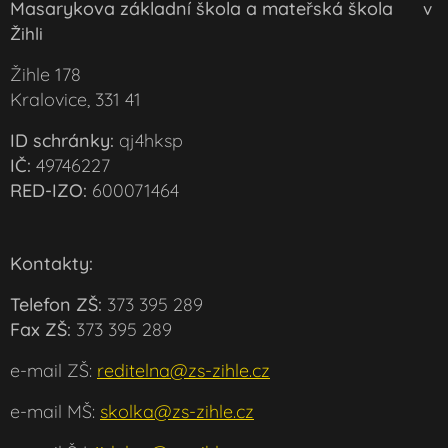
Masarykova základní škola a mateřská škola
v
Žihli
Žihle 178
Kralovice, 331 41
ID schránky:
qj4hksp
IČ:
49746227
RED-IZO:
600071464
Kontakty:
Telefon ZŠ:
373 395 289
Fax ZŠ:
373 395 289
e-mail ZŠ:
reditelna@zs-zihle.cz
e-mail MŠ:
skolka@zs-zihle.cz