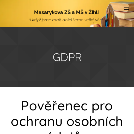
Masarykova ZŠ a MŠ v Žihli
"I když jsme malí, dokážeme velké věci."
GDPR
Pověřenec pro
ochranu osobních