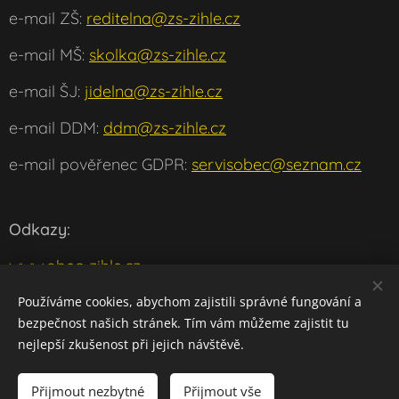
e-mail ZŠ:
reditelna@zs-zihle.cz
e-mail MŠ:
skolka@zs-zihle.cz
e-mail ŠJ:
jidelna@zs-zihle.cz
e-mail DDM:
ddm@zs-zihle.cz
e-mail pověřenec GDPR:
servisobec@seznam.cz
Odkazy:
www.obec-zihle.cz
www.msmt.cz
Používáme cookies, abychom zajistili správné fungování a
bezpečnost našich stránek. Tím vám můžeme zajistit tu
w
ww.klaster-plasy.cz
nejlepší zkušenost při jejich návštěvě.
Přijmout nezbytné
Přijmout vše