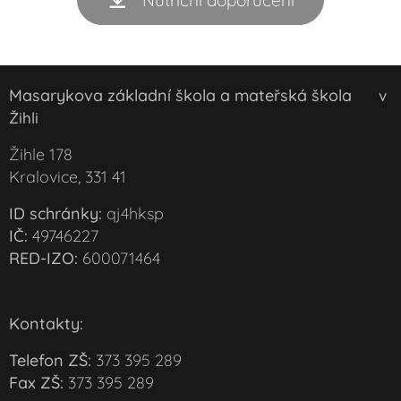
Nutriční doporučení
Masarykova základní škola a mateřská škola
v
Žihli
Žihle 178
Kralovice, 331 41
ID schránky:
qj4hksp
IČ:
49746227
RED-IZO:
600071464
Kontakty:
Telefon ZŠ:
373 395 289
Fax ZŠ:
373 395 289