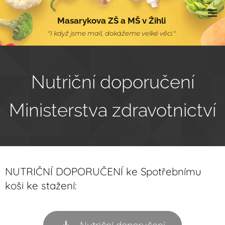
Masarykova ZŠ a MŠ v Žihli
"I když jsme malí, dokážeme velké věci."
Nutriční doporučení
Ministerstva zdravotnictví
NUTRIČNÍ DOPORUČENÍ ke Spotřebnímu
koši ke stažení: