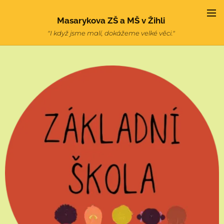
Masarykova ZŠ a MŠ v Žihli
"I když jsme malí, dokážeme velké věci."