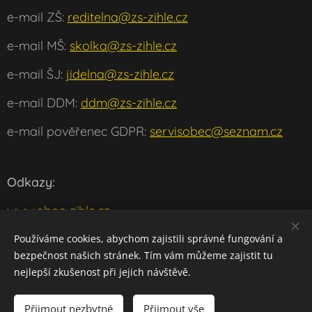
e-mail ZŠ:
reditelna@zs-zihle.cz
e-mail MŠ:
skolka@zs-zihle.cz
e-mail ŠJ:
jidelna@zs-zihle.cz
e-mail DDM:
ddm@zs-zihle.cz
e-mail pověřenec GDPR:
servisobec@seznam.cz
Odkazy:
www.obec-zihle.cz
www.msmt.cz
Používáme cookies, abychom zajistili správné fungování a
bezpečnost našich stránek. Tím vám můžeme zajistit tu
w
ww.klaster-plasy.cz
nejlepší zkušenost při jejich návštěvě.
Přijmout nezbytné
Přijmout vše