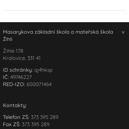
Masarykova základní škola a mateřská škola
v
Žihli
Žihle 178
Kralovice, 331 41
ID schránky:
qj4hksp
IČ:
49746227
RED-IZO:
600071464
Kontakty:
Telefon ZŠ:
373 395 289
Fax ZŠ:
373 395 289