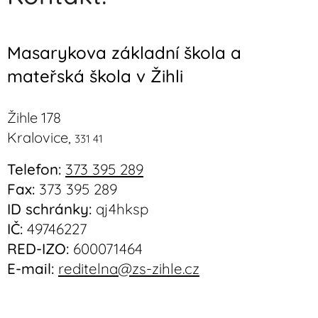
Masarykova základní škola a
mateřská škola v Žihli
Žihle 178
Kralovice,
331 41
Telefon:
373 395 289
Fax:
373 395 289
ID schránky:
qj4hksp
IČ:
49746227
RED-IZO:
600071464
E-mail:
reditelna@zs-zihle.cz