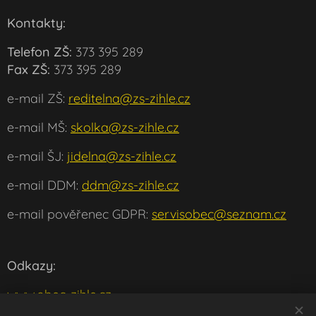
Kontakty:
Telefon ZŠ:
373 395 289
Fax ZŠ:
373 395 289
e-mail ZŠ:
reditelna@zs-zihle.cz
e-mail MŠ:
skolka@zs-zihle.cz
e-mail ŠJ:
jidelna@zs-zihle.cz
e-mail DDM:
ddm@zs-zihle.cz
e-mail pověřenec GDPR:
servisobec@seznam.cz
Odkazy:
www.obec-zihle.cz