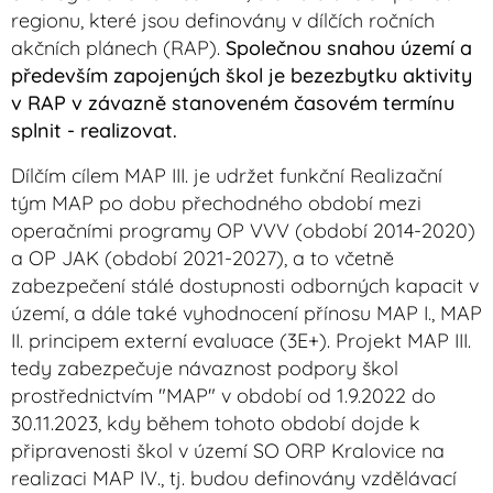
regionu, které jsou definovány v dílčích ročních
akčních plánech (RAP).
Společnou snahou území a
především zapojených škol je bezezbytku aktivity
v RAP v závazně stanoveném časovém termínu
splnit - realizovat.
Dílčím cílem MAP III. je udržet funkční Realizační
tým MAP po dobu přechodného období mezi
operačními programy OP VVV (období 2014-2020)
a OP JAK (období 2021-2027), a to včetně
zabezpečení stálé dostupnosti odborných kapacit v
území, a dále také vyhodnocení přínosu MAP I., MAP
II. principem externí evaluace (3E+). Projekt MAP III.
tedy zabezpečuje návaznost podpory škol
prostřednictvím "MAP" v období od 1.9.2022 do
30.11.2023, kdy během tohoto období dojde k
připravenosti škol v území SO ORP Kralovice na
realizaci MAP IV., tj. budou definovány vzdělávací