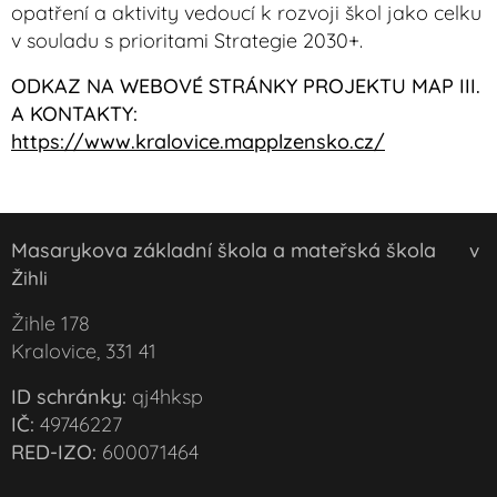
opatření a aktivity vedoucí k rozvoji škol jako celku
v souladu s prioritami Strategie 2030+.
ODKAZ NA WEBOVÉ STRÁNKY PROJEKTU MAP III.
A KONTAKTY:
https://www.kralovice.mapplzensko.cz/
Masarykova základní škola a mateřská škola
v
Žihli
Žihle 178
Kralovice, 331 41
ID schránky:
qj4hksp
IČ:
49746227
RED-IZO:
600071464