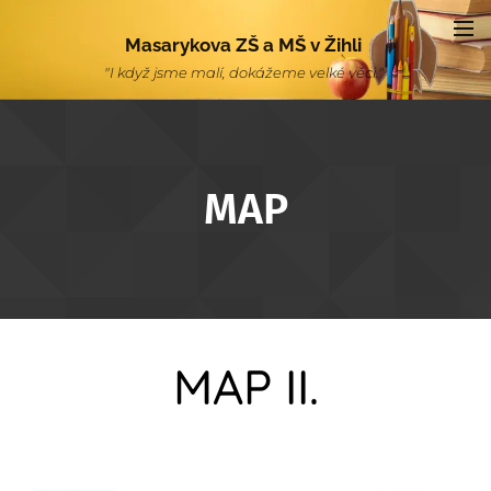
Masarykova ZŠ a MŠ v Žihli
"I když jsme malí, dokážeme velké věci."
MAP
MAP II.