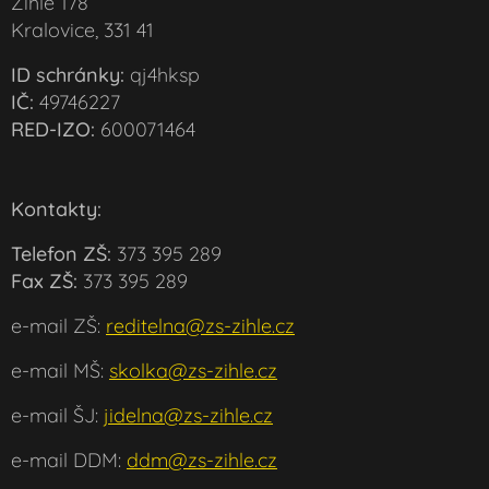
Žihle 178
Kralovice, 331 41
ID schránky:
qj4hksp
IČ:
49746227
RED-IZO:
600071464
Kontakty:
Telefon ZŠ:
373 395 289
Fax ZŠ:
373 395 289
e-mail ZŠ:
reditelna@zs-zihle.cz
e-mail MŠ:
skolka@zs-zihle.cz
e-mail ŠJ:
jidelna@zs-zihle.cz
e-mail DDM:
ddm@zs-zihle.cz