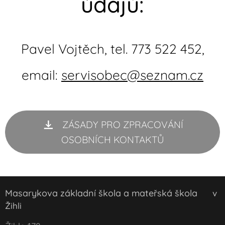
údajů:
Pavel Vojtěch, tel. 773 522 452,
email:
servisobec@seznam.cz
ZÁSADY PRO ZPRACOVÁNÍ
OSOBNÍCH KONTAKTŮ
Masarykova základní škola a mateřská škola
v
Žihli