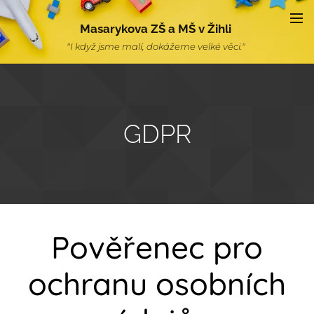
Masarykova ZŠ a MŠ v Žihli
"I když jsme malí, dokážeme velké věci."
GDPR
Pověřenec pro
ochranu osobních