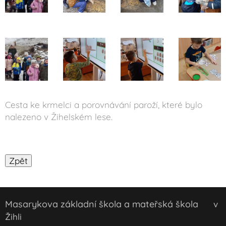
Cesta ke krmelci a porovnávání paroží, které bylo
nalezeno v Žihelském lese.
Masarykova základní škola a mateřská škola
v
Žihli