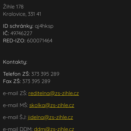
Žihle 178
Kralovice, 331 41
ID schránky:
qj4hksp
IČ:
49746227
RED-IZO:
600071464
Kontakty:
Telefon ZŠ:
373 395 289
Fax ZŠ:
373 395 289
e-mail ZŠ:
reditelna@zs-zihle.cz
e-mail MŠ:
skolka@zs-zihle.cz
e-mail ŠJ:
jidelna@zs-zihle.cz
e-mail DDM:
ddm@zs-zihle.cz