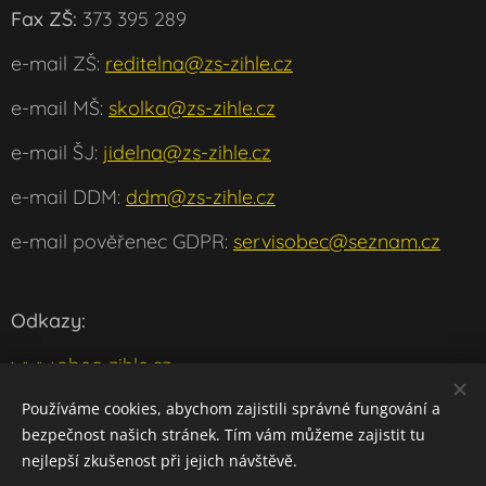
Fax ZŠ:
373 395 289
e-mail ZŠ:
reditelna@zs-zihle.cz
e-mail MŠ:
skolka@zs-zihle.cz
e-mail ŠJ:
jidelna@zs-zihle.cz
e-mail DDM:
ddm@zs-zihle.cz
e-mail pověřenec GDPR:
servisobec@seznam.cz
Odkazy:
www.obec-zihle.cz
www.msmt.cz
Používáme cookies, abychom zajistili správné fungování a
bezpečnost našich stránek. Tím vám můžeme zajistit tu
w
ww.klaster-plasy.cz
nejlepší zkušenost při jejich návštěvě.