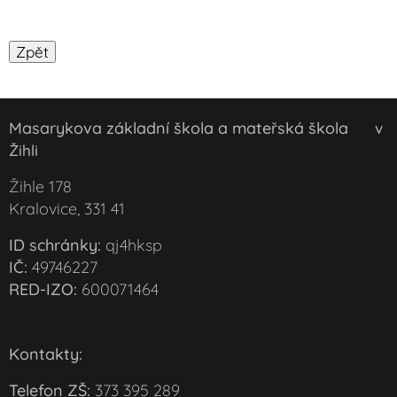
Masarykova základní škola a mateřská škola
v
Žihli
Žihle 178
Kralovice, 331 41
ID schránky:
qj4hksp
IČ:
49746227
RED-IZO:
600071464
Kontakty:
Telefon ZŠ:
373 395 289