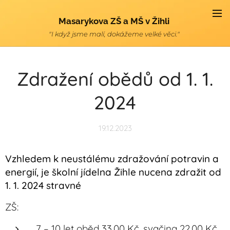
Masarykova ZŠ a MŠ v Žihli
"I když jsme malí, dokážeme velké věci."
Zdražení obědů od 1. 1.
2024
19.12.2023
Vzhledem k neustálému zdražování potravin a
energií, je školní jídelna Žihle nucena zdražit od
1. 1. 2024 stravné
ZŠ:
7 – 10 let oběd 33,00 Kč, svačina 22,00 Kč