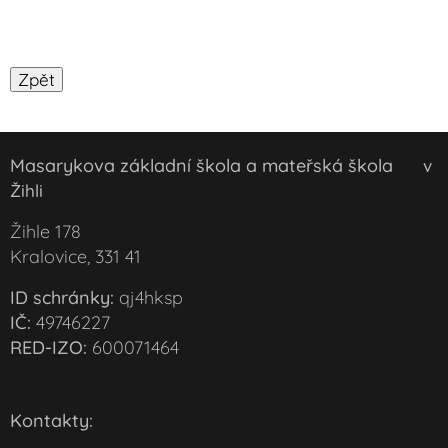
Masarykova základní škola a mateřská škola
v
Žihli
Žihle 178
Kralovice, 331 41
ID schránky:
qj4hksp
IČ:
49746227
RED-IZO:
600071464
Kontakty: