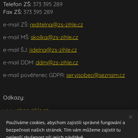
Telefon ZŠ:
373 395 289
Fax ZŠ:
373 395 289
e-mail ZŠ:
reditelna@zs-zihle.cz
e-mail MŠ:
skolka@zs-zihle.cz
e-mail ŠJ:
jidelna@zs-zihle.cz
e-mail DDM:
ddm@zs-zihle.cz
e-mail pověřenec GDPR:
servisobec@seznam.cz
Odkazy:
www.obec-zihle.cz
www.msmt.cz
Používáme cookies, abychom zajistili správné fungování a
bezpečnost našich stránek. Tím vám můžeme zajistit tu
w
ww.klaster-plasy.cz
nejlepší zkušenost při jejich návštěvě.