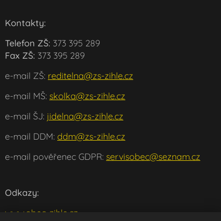
Kontakty:
Telefon ZŠ:
373 395 289
Fax ZŠ:
373 395 289
e-mail ZŠ:
reditelna@zs-zihle.cz
e-mail MŠ:
skolka@zs-zihle.cz
e-mail ŠJ:
jidelna@zs-zihle.cz
e-mail DDM:
ddm@zs-zihle.cz
e-mail pověřenec GDPR:
servisobec@seznam.cz
Odkazy:
www.obec-zihle.cz