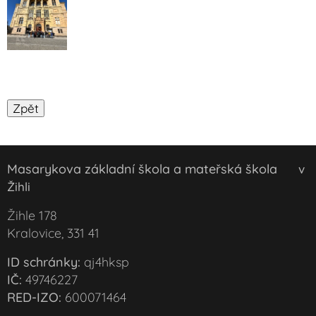
Masarykova základní škola a mateřská škola
v
Žihli
Žihle 178
Kralovice, 331 41
ID schránky:
qj4hksp
IČ:
49746227
RED-IZO:
600071464