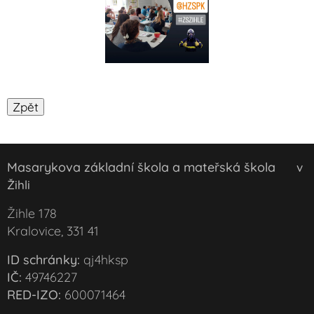
Masarykova základní škola a mateřská škola
v
Žihli
Žihle 178
Kralovice, 331 41
ID schránky:
qj4hksp
IČ:
49746227
RED-IZO:
600071464