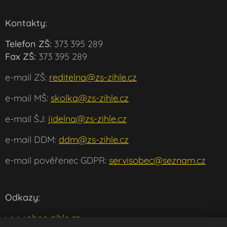
Kontakty:
Telefon ZŠ:
373 395 289
Fax ZŠ:
373 395 289
e-mail ZŠ:
reditelna@zs-zihle.cz
e-mail MŠ:
skolka@zs-zihle.cz
e-mail ŠJ:
jidelna@zs-zihle.cz
e-mail DDM:
ddm@zs-zihle.cz
e-mail pověřenec GDPR:
servisobec@seznam.cz
Odkazy:
www.obec-zihle.cz