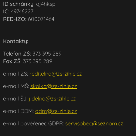
ID schránky:
qj4hksp
IČ:
49746227
RED-IZO:
600071464
Kontakty:
Telefon ZŠ:
373 395 289
Fax ZŠ:
373 395 289
e-mail ZŠ:
reditelna@zs-zihle.cz
e-mail MŠ:
skolka@zs-zihle.cz
e-mail ŠJ:
jidelna@zs-zihle.cz
e-mail DDM:
ddm@zs-zihle.cz
e-mail pověřenec GDPR:
servisobec@seznam.cz