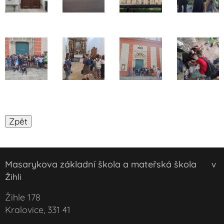
Masarykova základní škola a mateřská škola
v
Žihli
Žihle 178
Kralovice, 331 41