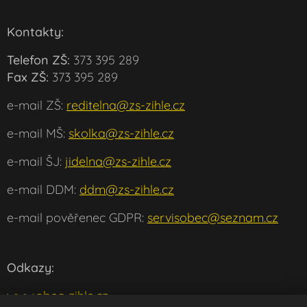
Kontakty:
Telefon ZŠ:
373 395 289
Fax ZŠ:
373 395 289
e-mail ZŠ:
reditelna@zs-zihle.cz
e-mail MŠ:
skolka@zs-zihle.cz
e-mail ŠJ:
jidelna@zs-zihle.cz
e-mail DDM:
ddm@zs-zihle.cz
e-mail pověřenec GDPR:
servisobec@seznam.cz
Odkazy:
www.obec-zihle.cz