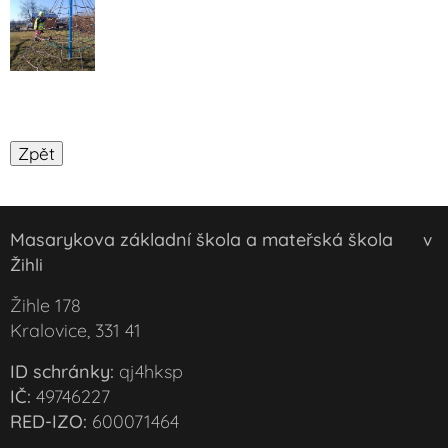
Masarykova základní škola a mateřská škola
v
Žihli
Žihle 178
Kralovice, 331 41
ID schránky:
qj4hksp
IČ:
49746227
RED-IZO:
600071464