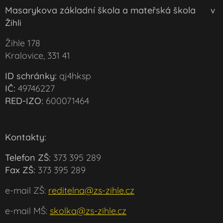
Masarykova základní škola a mateřská škola
v
Žihli
Žihle 178
Kralovice, 331 41
ID schránky:
qj4hksp
IČ:
49746227
RED-IZO:
600071464
Kontakty:
Telefon ZŠ:
373 395 289
Fax ZŠ:
373 395 289
e-mail ZŠ:
reditelna@zs-zihle.cz
e-mail MŠ:
skolka@zs-zihle.cz