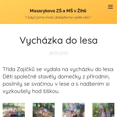
Masarykova ZŠ a MŠ v Žihli
"I když jsme malí, dokážeme velké věci."
Vycházka do lesa
28.05.2026
Třída Zajíčků se vydala na vycházku do lesa.
Děti společně stavěly domečky z přírodnin,
posilnily se svačinou v lese a s nadšením si
vyzkoušely hod šiškou.