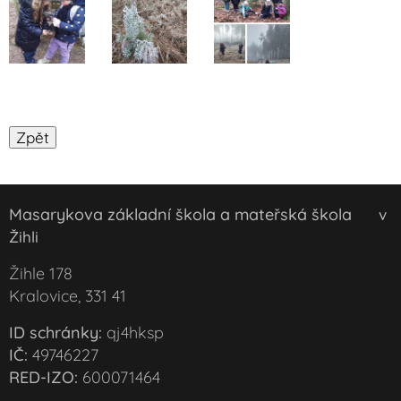
Masarykova základní škola a mateřská škola
v
Žihli
Žihle 178
Kralovice, 331 41
ID schránky:
qj4hksp
IČ:
49746227
RED-IZO:
600071464