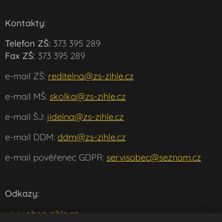
Kontakty:
Telefon ZŠ:
373 395 289
Fax ZŠ:
373 395 289
e-mail ZŠ:
reditelna@zs-zihle.cz
e-mail MŠ:
skolka@zs-zihle.cz
e-mail ŠJ:
jidelna@zs-zihle.cz
e-mail DDM:
ddm@zs-zihle.cz
e-mail pověřenec GDPR:
servisobec@seznam.cz
Odkazy:
www.obec-zihle.cz