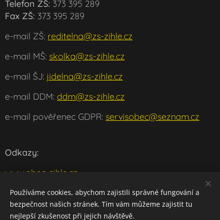
Telefon ZŠ:
373 395 289
Fax ZŠ:
373 395 289
e-mail ZŠ:
reditelna@zs-zihle.cz
e-mail MŠ:
skolka@zs-zihle.cz
e-mail ŠJ:
jidelna@zs-zihle.cz
e-mail DDM:
ddm@zs-zihle.cz
e-mail pověřenec GDPR:
servisobec@seznam.cz
Odkazy:
www.obec-zihle.cz
www.msmt.cz
Používáme cookies, abychom zajistili správné fungování a
bezpečnost našich stránek. Tím vám můžeme zajistit tu
w
ww.klaster-plasy.cz
nejlepší zkušenost při jejich návštěvě.