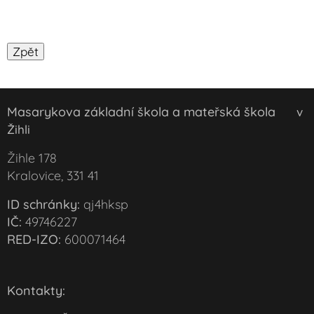
Masarykova základní škola a mateřská škola
v
Žihli
Žihle 178
Kralovice, 331 41
ID schránky:
qj4hksp
IČ:
49746227
RED-IZO:
600071464
Kontakty: