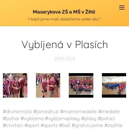
Masarykova ZŠ a MŠ v Žihli
"I když jsme malí, dokážeme velké věci."
Vybíjená v Plasích
29.03.2023
#druhemisto #jsmedruzi #mamemedaile #medaile
#pohar #vybijena #vybijenaplasy #plasy #pataci
#ctvrtaci #sport #sports #ball #gratulujeme #zszihle