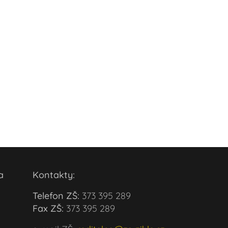
ola
Kontakty:
Telefon ZŠ:
373 395 289
Fax ZŠ:
373 395 289