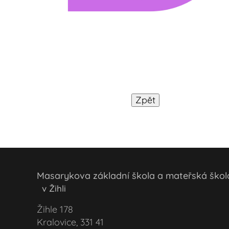
Masarykova základní škola a mateřská šk
v Žihli
Žihle 178
Kralovice, 331 41