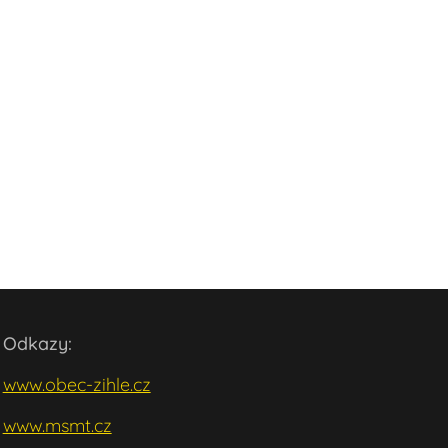
Odkazy:
www.obec-zihle.cz
www.msmt.cz