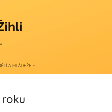
Žihli
."
ĚTÍ A MLÁDEŽE
 roku