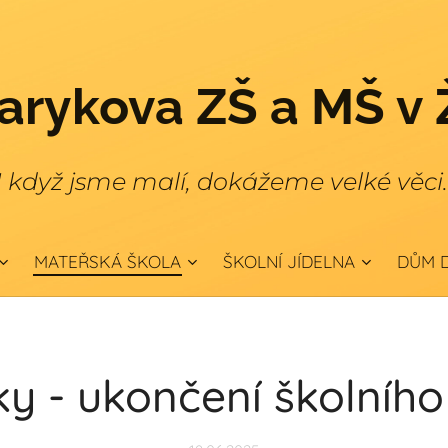
rykova ZŠ a MŠ v 
I když jsme malí, dokážeme velké věci
MATEŘSKÁ ŠKOLA
ŠKOLNÍ JÍDELNA
DŮM D
ky - ukončení školního