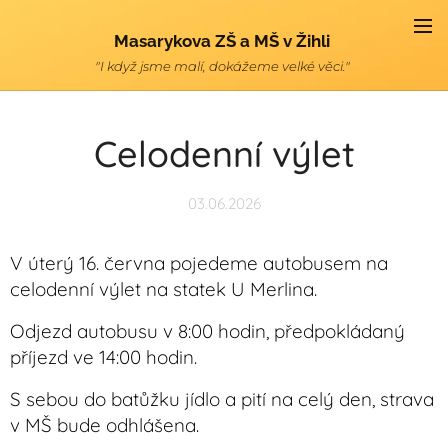
Masarykova ZŠ a MŠ v Žihli
"I když jsme malí, dokážeme velké věci."
Celodenní výlet
03.06.2026
V úterý 16. června pojedeme autobusem na
celodenní výlet na statek U Merlina.
Odjezd autobusu v 8:00 hodin, předpokládaný
příjezd ve 14:00 hodin.
S sebou do batůžku jídlo a pití na celý den, strava
v MŠ bude odhlášena.