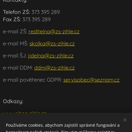
Telefon ZŠ:
373 395 289
Fax ZŠ:
373 395 289
e-mail ZŠ:
reditelna@zs-zihle.cz
e-mail MŠ:
skolka@zs-zihle.cz
e-mail ŠJ:
jidelna@zs-zihle.cz
e-mail DDM:
ddm@zs-zihle.cz
e-mail pověřenec GDPR:
servisobec@seznam.cz
Odkazy:
www.obec-zihle.cz
www.msmt.cz
Používáme cookies, abychom zajistili správné fungování a