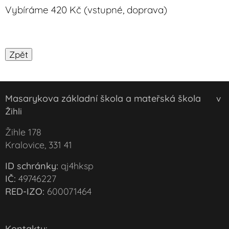
Vybíráme 420 Kč (vstupné, doprava)
Masarykova základní škola a mateřská škola
v
Žihli
Žihle 178
Kralovice, 331 41
ID schránky:
qj4hksp
IČ:
49746227
RED-IZO:
600071464
Kontakty: