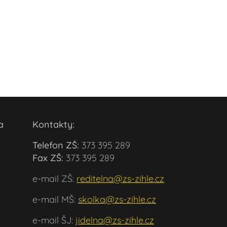
ola
Kontakty:
Telefon ZŠ:
373 395 289
Fax ZŠ:
373 395 289
e-mail ZŠ:
reditelna@zs-zihle.cz
e-mail MŠ:
skolka@zs-zihle.cz
e-mail ŠJ:
jidelna@zs-zihle.cz