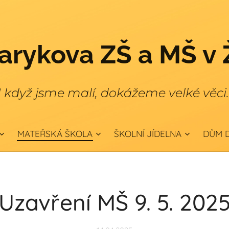
rykova ZŠ a MŠ v 
I když jsme malí, dokážeme velké věci
MATEŘSKÁ ŠKOLA
ŠKOLNÍ JÍDELNA
DŮM D
Uzavření MŠ 9. 5. 202