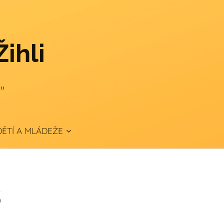
Žihli
."
ĚTÍ A MLÁDEŽE
5