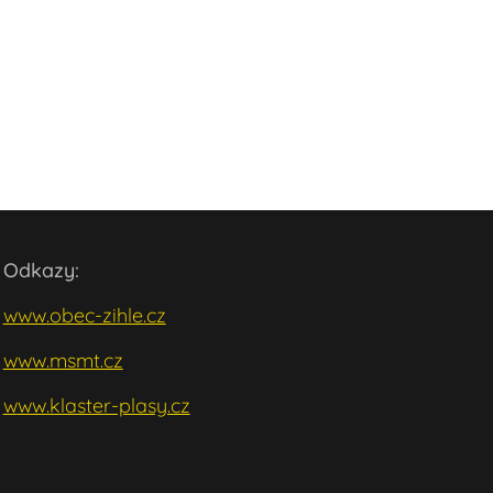
Odkazy:
www.obec-zihle.cz
www.msmt.cz
w
ww.klaster-plasy.cz