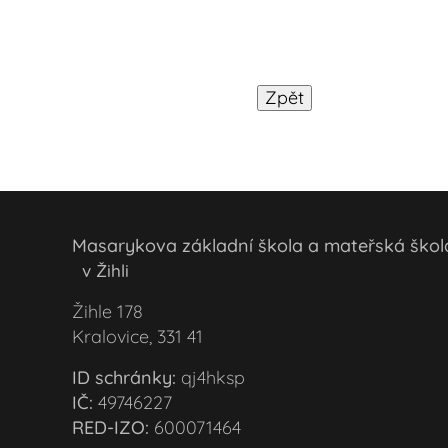
Masarykova základní škola a mateřská šk
v Žihli
Žihle 178
Kralovice, 331 41
ID schránky:
qj4hksp
IČ:
49746227
RED-IZO:
600071464