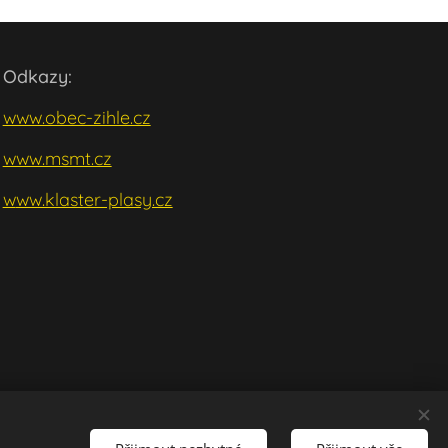
Odkazy:
www.obec-zihle.cz
www.msmt.cz
w
ww.klaster-plasy.cz