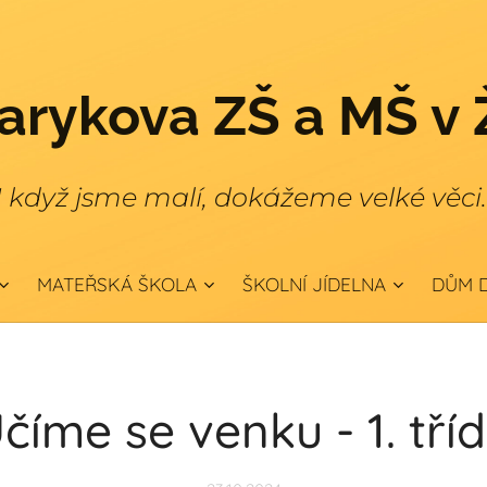
rykova ZŠ a MŠ v 
I když jsme malí, dokážeme velké věci
MATEŘSKÁ ŠKOLA
ŠKOLNÍ JÍDELNA
DŮM D
číme se venku - 1. tří