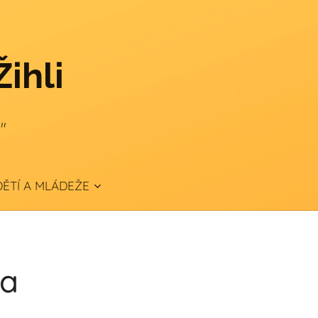
Žihli
."
ĚTÍ A MLÁDEŽE
da