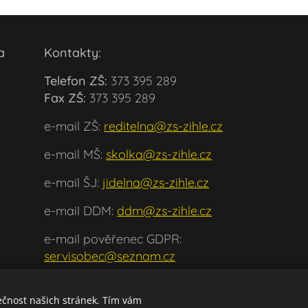
ola
Kontakty:
Telefon ZŠ:
373 395 289
Fax ZŠ:
373 395 289
e-mail ZŠ:
reditelna@zs-zihle.cz
e-mail MŠ:
skolka@zs-zihle.cz
e-mail ŠJ:
jidelna@zs-zihle.cz
e-mail DDM:
ddm@zs-zihle.cz
e-mail pověřenec GDPR:
servisobec@seznam.cz
ečnost našich stránek. Tím vám