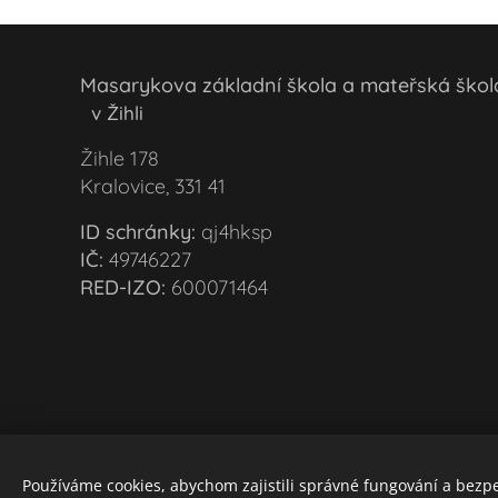
Masarykova základní škola a mateřská šk
v Žihli
Žihle 178
Kralovice, 331 41
ID schránky:
qj4hksp
IČ:
49746227
RED-IZO:
600071464
Používáme cookies, abychom zajistili správné fungování a bezp