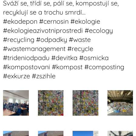
Sváží se, třídí se, pálí se, kompostují se,
recyklují se a trochu smrdí...
#ekodepon #cernosin #ekologie
#ekologieazivotniprostredi #ecology
#recycling #odpadky #waste
#wastemanagement #recycle
#trideniodpadu #devitka #osmicka
#kompostovani #kompost #composting
#exkurze #zszihle