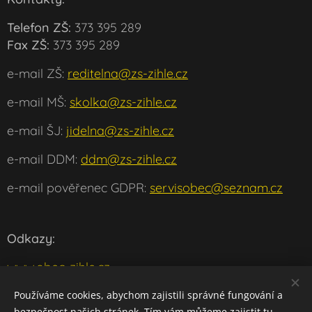
Telefon ZŠ:
373 395 289
Fax ZŠ:
373 395 289
e-mail ZŠ:
reditelna@zs-zihle.cz
e-mail MŠ:
skolka@zs-zihle.cz
e-mail ŠJ:
jidelna@zs-zihle.cz
e-mail DDM:
ddm@zs-zihle.cz
e-mail pověřenec GDPR:
servisobec@seznam.cz
Odkazy:
www.obec-zihle.cz
www.msmt.cz
Používáme cookies, abychom zajistili správné fungování a
bezpečnost našich stránek. Tím vám můžeme zajistit tu