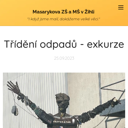
Masarykova ZŠ a MŠ v Žihli
"I když jsme malí, dokážeme velké věci."
Třídění odpadů - exkurze
25.09.2023