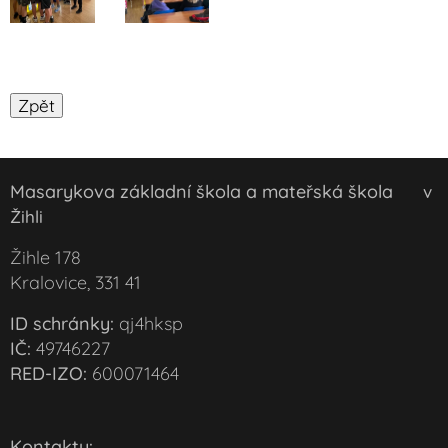
Masarykova základní škola a mateřská škola
v
Žihli
Žihle 178
Kralovice, 331 41
ID schránky:
qj4hksp
IČ:
49746227
RED-IZO:
600071464
Kontakty: