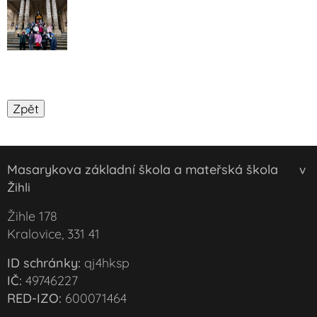
Masarykova základní škola a mateřská škola
v
Žihli
Žihle 178
Kralovice, 331 41
ID schránky:
qj4hksp
IČ:
49746227
RED-IZO:
600071464