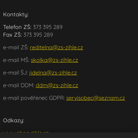
Kontakty:
Telefon ZŠ:
373 395 289
Fax ZŠ:
373 395 289
e-mail ZŠ:
reditelna@zs-zihle.cz
e-mail MŠ:
skolka@zs-zihle.cz
e-mail ŠJ:
jidelna@zs-zihle.cz
e-mail DDM:
ddm@zs-zihle.cz
e-mail pověřenec GDPR:
servisobec@seznam.cz
Odkazy:
www.obec-zihle.cz