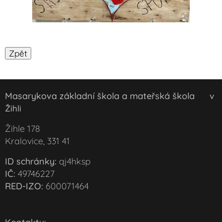
Masarykova základní škola a mateřská škola
v
Žihli
Žihle 178
Kralovice, 331 41
ID schránky:
qj4hksp
IČ:
49746227
RED-IZO:
600071464