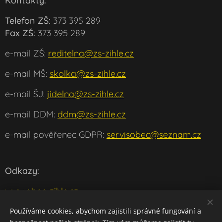
Kontakty:
Telefon ZŠ:
373 395 289
Fax ZŠ:
373 395 289
e-mail ZŠ:
reditelna@zs-zihle.cz
e-mail MŠ:
skolka@zs-zihle.cz
e-mail ŠJ:
jidelna@zs-zihle.cz
e-mail DDM:
ddm@zs-zihle.cz
e-mail pověřenec GDPR:
servisobec@seznam.cz
Odkazy:
www.obec-zihle.cz
www.msmt.cz
Používáme cookies, abychom zajistili správné fungování a