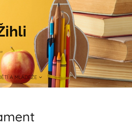
Žihli
."
ĚTÍ A MLÁDEŽE
lament