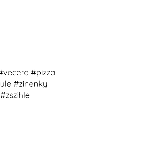
vecere #pizza
ule #zinenky
#zszihle