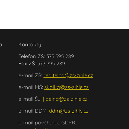
ola
Kontakty:
Telefon ZŠ:
373 395 289
Fax ZŠ:
373 395 289
e-mail ZŠ:
reditelna@zs-zihle.cz
e-mail MŠ:
skolka@zs-zihle.cz
e-mail ŠJ:
jidelna@zs-zihle.cz
e-mail DDM:
ddm@zs-zihle.cz
e-mail pověřenec GDPR: