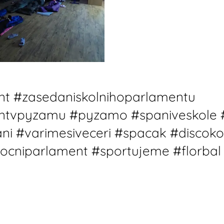
nt #zasedaniskolnihoparlamentu
ntvpyzamu #pyzamo #spaniveskole #
ni #varimesiveceri #spacak #discoko
ocniparlament #sportujeme #florbal 