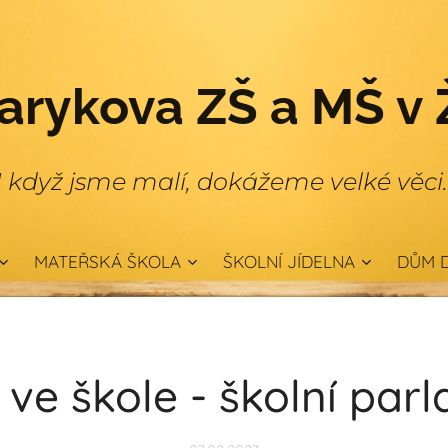
rykova ZŠ a MŠ v 
I když jsme malí, dokážeme velké věci
MATEŘSKÁ ŠKOLA
ŠKOLNÍ JÍDELNA
DŮM D
 ve škole - školní par