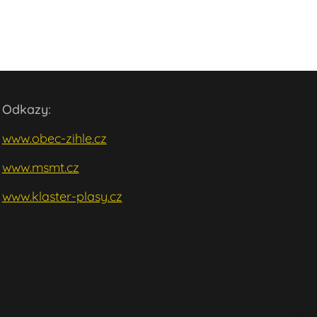
Odkazy:
www.obec-zihle.cz
www.msmt.cz
w
ww.klaster-plasy.cz