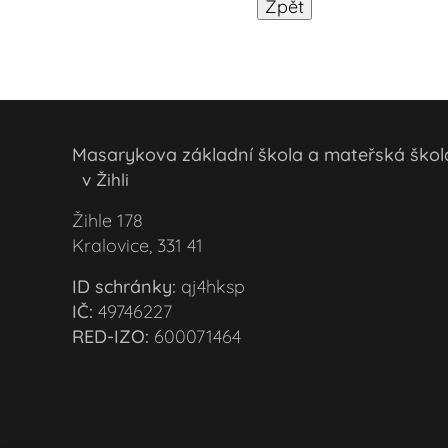
Masarykova základní škola a mateřská šk
v Žihli
Žihle 178
Kralovice, 331 41
ID schránky:
qj4hksp
IČ:
49746227
RED-IZO:
600071464