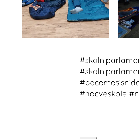
#skolniparlame
#skolniparlame
#pecemesisnida
#nocveskole #n