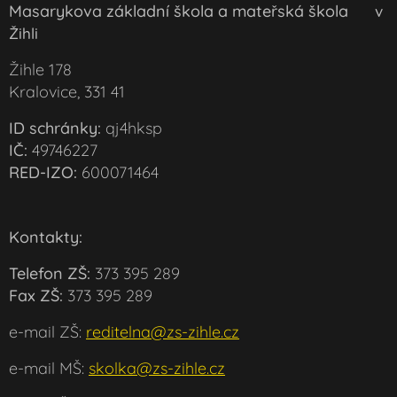
Masarykova základní škola a mateřská škola
v
Žihli
Žihle 178
Kralovice, 331 41
ID schránky:
qj4hksp
IČ:
49746227
RED-IZO:
600071464
Kontakty:
Telefon ZŠ:
373 395 289
Fax ZŠ:
373 395 289
e-mail ZŠ:
reditelna@zs-zihle.cz
e-mail MŠ:
skolka@zs-zihle.cz