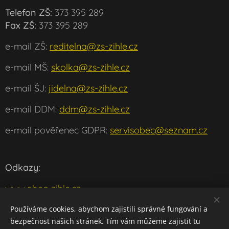
Telefon ZŠ:
373 395 289
Fax ZŠ:
373 395 289
e-mail ZŠ:
reditelna@zs-zihle.cz
e-mail MŠ:
skolka@zs-zihle.cz
e-mail ŠJ:
jidelna@zs-zihle.cz
e-mail DDM:
ddm@zs-zihle.cz
e-mail pověřenec GDPR:
servisobec@seznam.cz
Odkazy:
www.obec-zihle.cz
www.msmt.cz
Používáme cookies, abychom zajistili správné fungování a
bezpečnost našich stránek. Tím vám můžeme zajistit tu