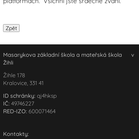
platformách. Všichni jste srdečně zváni.
Masarykova základní škola a mateřská škola
v
Žihli
Žihle 178
Kralovice, 331 41
ID schránky:
qj4hksp
IČ:
49746227
RED-IZO:
600071464
Kontakty: