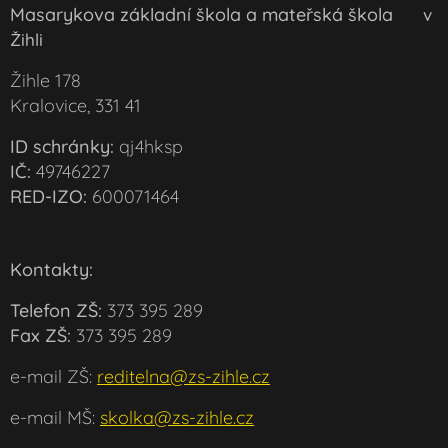
Masarykova základní škola a mateřská škola
v
Žihli
Žihle 178
Kralovice, 331 41
ID schránky:
qj4hksp
IČ:
49746227
RED-IZO:
600071464
Kontakty:
Telefon ZŠ:
373 395 289
Fax ZŠ:
373 395 289
e-mail ZŠ:
reditelna@zs-zihle.cz
e-mail MŠ:
skolka@zs-zihle.cz