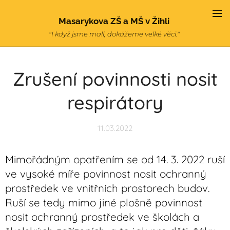
Masarykova ZŠ a MŠ v Žihli
"I když jsme malí, dokážeme velké věci."
Zrušení povinnosti nosit
respirátory
11.03.2022
Mimořádným opatřením se od 14. 3. 2022 ruší
ve vysoké míře povinnost nosit ochranný
prostředek ve vnitřních prostorech budov.
Ruší se tedy mimo jiné plošně povinnost
nosit ochranný prostředek ve školách a