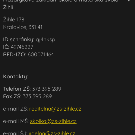
Žihli
Žihle 178
Kralovice, 331 41
ID schránky:
qj4hksp
IČ:
49746227
RED-IZO:
600071464
Kontakty:
Telefon ZŠ:
373 395 289
Fax ZŠ:
373 395 289
e-mail ZŠ:
reditelna@zs-zihle.cz
e-mail MŠ:
skolka@zs-zihle.cz
e-mail ŠJ:
jidelna@zs-zihle.cz