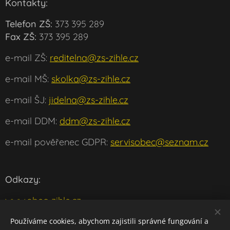
Kontakty:
Telefon ZŠ:
373 395 289
Fax ZŠ:
373 395 289
e-mail ZŠ:
reditelna@zs-zihle.cz
e-mail MŠ:
skolka@zs-zihle.cz
e-mail ŠJ:
jidelna@zs-zihle.cz
e-mail DDM:
ddm@zs-zihle.cz
e-mail pověřenec GDPR:
servisobec@seznam.cz
Odkazy:
www.obec-zihle.cz
www.msmt.cz
Používáme cookies, abychom zajistili správné fungování a