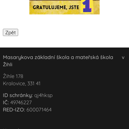
Masarykova základní škola a mateřská škola
v
Žihli
Žihle 178
Kralovice, 331 41
ID schránky:
qj4hksp
IČ:
49746227
RED-IZO:
600071464