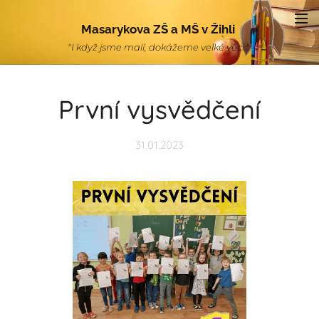
Masarykova ZŠ a MŠ v Žihli
"I když jsme malí, dokážeme velké věci."
První vysvědčení
31.01.2023