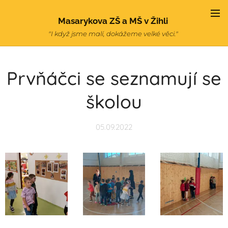
Masarykova ZŠ a MŠ v Žihli
"I když jsme malí, dokážeme velké věci."
Prvňáčci se seznamují se
školou
05.09.2022