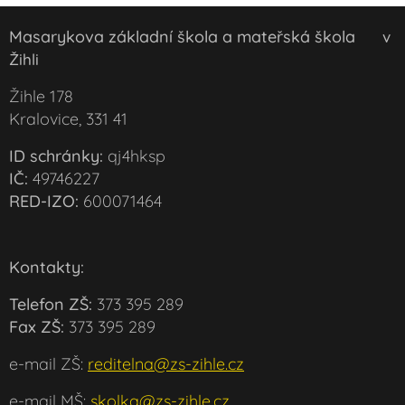
Masarykova základní škola a mateřská škola
v
Žihli
Žihle 178
Kralovice, 331 41
ID schránky:
qj4hksp
IČ:
49746227
RED-IZO:
600071464
Kontakty:
Telefon ZŠ:
373 395 289
Fax ZŠ:
373 395 289
e-mail ZŠ:
reditelna@zs-zihle.cz
e-mail MŠ:
skolka@zs-zihle.cz