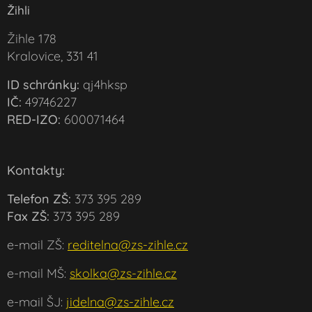
Žihli
Žihle 178
Kralovice, 331 41
ID schránky:
qj4hksp
IČ:
49746227
RED-IZO:
600071464
Kontakty:
Telefon ZŠ:
373 395 289
Fax ZŠ:
373 395 289
e-mail ZŠ:
reditelna@zs-zihle.cz
e-mail MŠ:
skolka@zs-zihle.cz
e-mail ŠJ:
jidelna@zs-zihle.cz