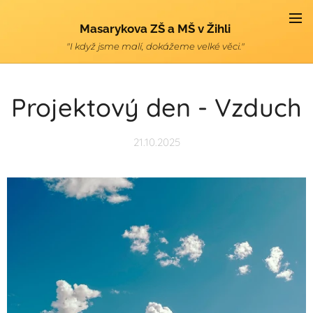
Masarykova ZŠ a MŠ v Žihli
"I když jsme malí, dokážeme velké věci."
Projektový den - Vzduch
21.10.2025