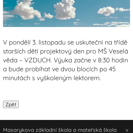
V pondělí 3. listopadu se uskuteční na třídě
starších dětí projektový den pro MŠ Veselá
věda – VZDUCH. Výuka začne v 8:30 hodin
a bude probíhat ve dvou blocích po 45
minutách s vyškoleným lektorem.
Masarykova základní škola a mateřská škola
v