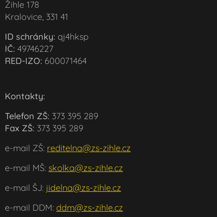
Žihle 178
Kralovice, 331 41
ID schránky:
qj4hksp
IČ:
49746227
RED-IZO:
600071464
Kontakty:
Telefon ZŠ:
373 395 289
Fax ZŠ:
373 395 289
e-mail ZŠ:
reditelna@zs-zihle.cz
e-mail MŠ:
skolka@zs-zihle.cz
e-mail ŠJ:
jidelna@zs-zihle.cz
e-mail DDM:
ddm@zs-zihle.cz