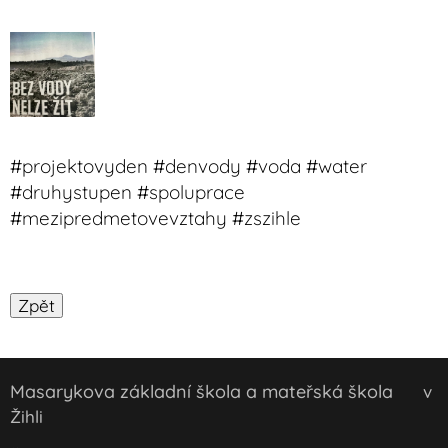
#projektovyden #denvody #voda #water
#druhystupen #spoluprace
#mezipredmetovevztahy #zszihle
Masarykova základní škola a mateřská škola
v
Žihli