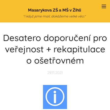
Masarykova ZŠ a MŠ v Žihli
"I když jsme malí, dokážeme velké věci."
Desatero doporučení pro
veřejnost + rekapitulace
o ošetřovném
29.11.2021