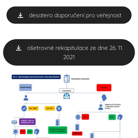
desatero doporučení pro veřejnost
ošetrovné rekapitulace ze dne 26. 11.
2021