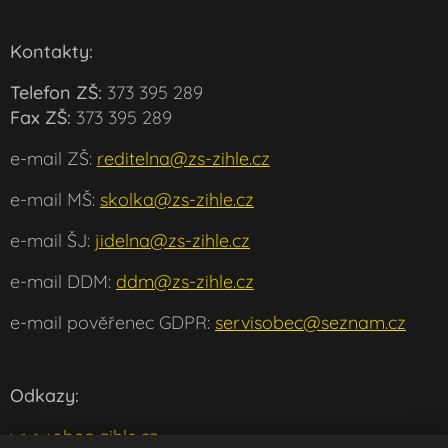
Kontakty:
Telefon ZŠ:
373 395 289
Fax ZŠ:
373 395 289
e-mail ZŠ:
reditelna@zs-zihle.cz
e-mail MŠ:
skolka@zs-zihle.cz
e-mail ŠJ:
jidelna@zs-zihle.cz
e-mail DDM:
ddm@zs-zihle.cz
e-mail pověřenec GDPR:
servisobec@seznam.cz
Odkazy:
www.obec-zihle.cz