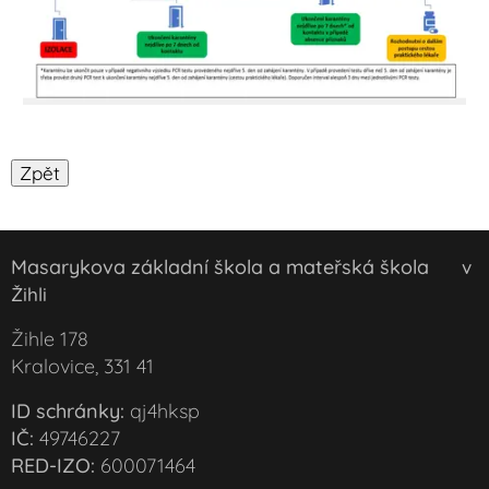
Masarykova základní škola a mateřská škola
v
Žihli
Žihle 178
Kralovice, 331 41
ID schránky:
qj4hksp
IČ:
49746227
RED-IZO:
600071464