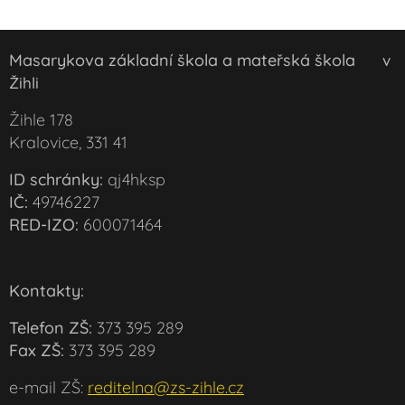
Masarykova základní škola a mateřská škola
v
Žihli
Žihle 178
Kralovice, 331 41
ID schránky:
qj4hksp
IČ:
49746227
RED-IZO:
600071464
Kontakty:
Telefon ZŠ:
373 395 289
Fax ZŠ:
373 395 289
e-mail ZŠ:
reditelna@zs-zihle.cz