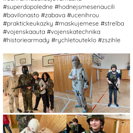
#superdopoledne #hodnejsmesenaucili
#bavilonasto #zabava #ucenihrou
#praktickeukazky #maskujemese #strelba
#vojenskaauta #vojenskatechnika
#historiearmady #rychletouteklo #zszihle