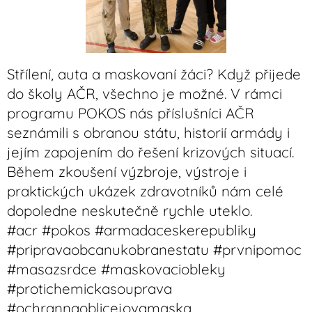
Střílení, auta a maskovaní žáci? Když přijede
do školy AČR, všechno je možné. V rámci
programu POKOS nás příslušníci AČR
seznámili s obranou státu, historií armády i
jejím zapojením do řešení krizových situací.
Během zkoušení výzbroje, výstroje i
praktických ukázek zdravotníků nám celé
dopoledne neskutečně rychle uteklo.
#acr #pokos #armadaceskerepubliky
#pripravaobcanukobranestatu #prvnipomoc
#masazsrdce #maskovaciobleky
#protichemickasouprava
#ochrannaoblicejovamaska