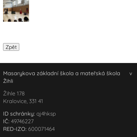
Masarykova základní škola a mateřská škola
v
Žihli
Žihle 178
Kralovice, 331 41
ID schránky:
qj4hksp
IČ:
49746227
RED-IZO:
600071464