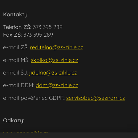
Kontakty:
Telefon ZŠ:
373 395 289
Fax ZŠ:
373 395 289
e-mail ZŠ:
reditelna@zs-zihle.cz
e-mail MŠ:
skolka@zs-zihle.cz
e-mail ŠJ:
jidelna@zs-zihle.cz
e-mail DDM:
ddm@zs-zihle.cz
e-mail pověřenec GDPR:
servisobec@seznam.cz
Odkazy:
www.obec-zihle.cz