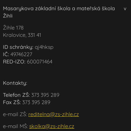
Masarykova základní škola a mateřská škola
v
Žihli
Žihle 178
Kralovice, 331 41
ID schránky:
qj4hksp
IČ:
49746227
RED-IZO:
600071464
Kontakty:
Telefon ZŠ:
373 395 289
Fax ZŠ:
373 395 289
e-mail ZŠ:
reditelna@zs-zihle.cz
e-mail MŠ:
skolka@zs-zihle.cz