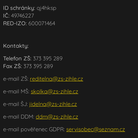
ID schránky:
qj4hksp
IČ:
49746227
RED-IZO:
600071464
Kontakty:
Telefon ZŠ:
373 395 289
Fax ZŠ:
373 395 289
e-mail ZŠ:
reditelna@zs-zihle.cz
e-mail MŠ:
skolka@zs-zihle.cz
e-mail ŠJ:
jidelna@zs-zihle.cz
e-mail DDM:
ddm@zs-zihle.cz
e-mail pověřenec GDPR:
servisobec@seznam.cz