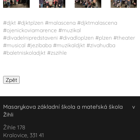
#djkt #djktplzen #malascena #djktmalascena
#ojenickoviamarence #muzikal
#divadelnipredstaveni #divadloplzen #plzen #theater
#musical #jezibaba #muzikaldjkt #zivahudba
#baletniskoladjkt #zszihle
Masarykova základní škola a mateřská škola
v
Žihli
Žihle 178
Kralovice, 331 41