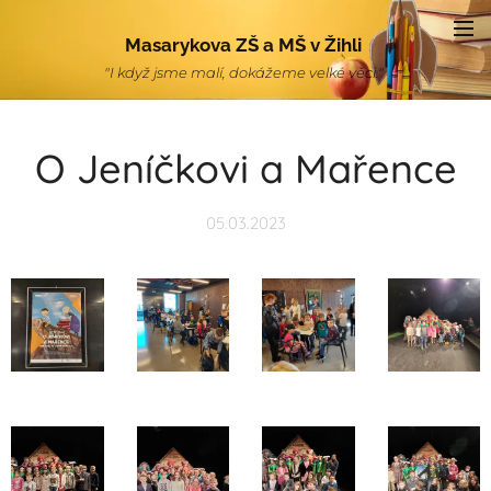
Masarykova ZŠ a MŠ v Žihli
"I když jsme malí, dokážeme velké věci."
O Jeníčkovi a Mařence
05.03.2023