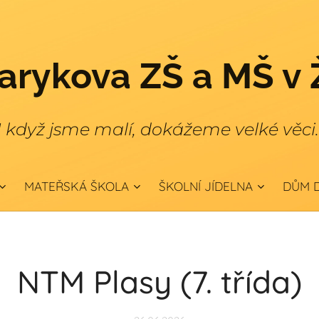
rykova ZŠ a MŠ v 
I když jsme malí, dokážeme velké věci
MATEŘSKÁ ŠKOLA
ŠKOLNÍ JÍDELNA
DŮM D
NTM Plasy (7. třída)