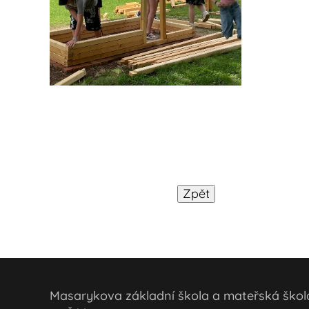
Masarykova základní škola a mateřská šk