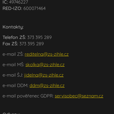
IČ:
49746227
RED-IZO:
600071464
Kontakty:
Telefon ZŠ:
373 395 289
Fax ZŠ:
373 395 289
e-mail ZŠ:
reditelna@zs-zihle.cz
e-mail MŠ:
skolka@zs-zihle.cz
e-mail ŠJ:
jidelna@zs-zihle.cz
e-mail DDM:
ddm@zs-zihle.cz
e-mail pověřenec GDPR:
servisobec@seznam.cz