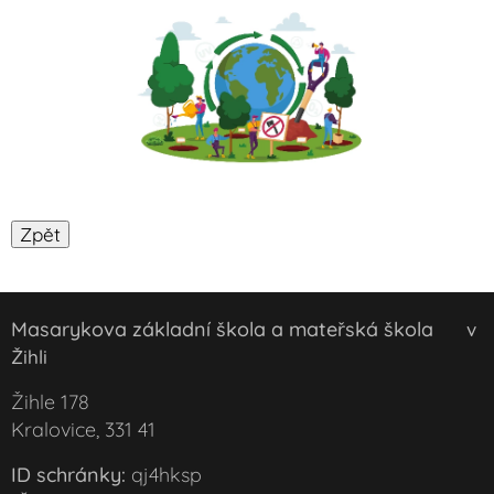
Masarykova základní škola a mateřská škola
v
Žihli
Žihle 178
Kralovice, 331 41
ID schránky:
qj4hksp