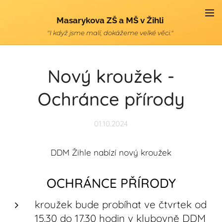
Masarykova ZŠ a MŠ v Žihli
"I když jsme malí, dokážeme velké věci."
Nový kroužek -
Ochránce přírody
01.10.2024
DDM Žihle nabízí nový kroužek
OCHRÁNCE PŘÍRODY
kroužek bude probíhat ve čtvrtek od
15.30 do 17.30 hodin v klubovně DDM