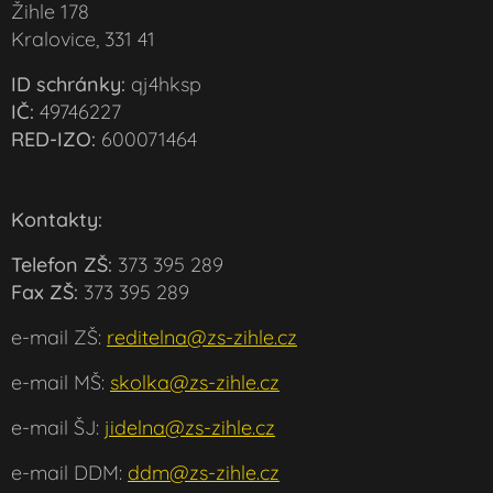
Žihle 178
Kralovice, 331 41
ID schránky:
qj4hksp
IČ:
49746227
RED-IZO:
600071464
Kontakty:
Telefon ZŠ:
373 395 289
Fax ZŠ:
373 395 289
e-mail ZŠ:
reditelna@zs-zihle.cz
e-mail MŠ:
skolka@zs-zihle.cz
e-mail ŠJ:
jidelna@zs-zihle.cz
e-mail DDM:
ddm@zs-zihle.cz