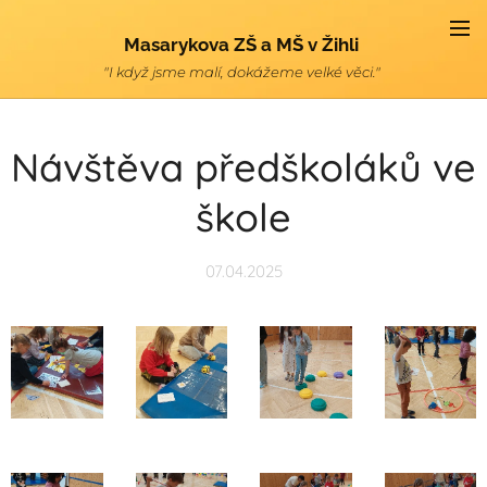
Masarykova ZŠ a MŠ v Žihli
"I když jsme malí, dokážeme velké věci."
Návštěva předškoláků ve
škole
07.04.2025