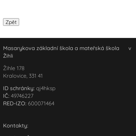
Masarykova základní škola a mateřská škola
v
Žihli
Žihle 178
Kralovice, 331 41
ID schránky:
qj4hksp
IČ:
49746227
RED-IZO:
600071464
Kontakty: