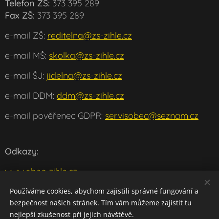
Telefon ZŠ:
373 395 289
Fax ZŠ:
373 395 289
e-mail ZŠ:
reditelna@zs-zihle.cz
e-mail MŠ:
skolka@zs-zihle.cz
e-mail ŠJ:
jidelna@zs-zihle.cz
e-mail DDM:
ddm@zs-zihle.cz
e-mail pověřenec GDPR:
servisobec@seznam.cz
Odkazy:
www.obec-zihle.cz
www.msmt.cz
Používáme cookies, abychom zajistili správné fungování a
bezpečnost našich stránek. Tím vám můžeme zajistit tu
w
ww.klaster-plasy.cz
nejlepší zkušenost při jejich návštěvě.