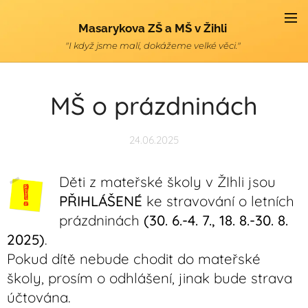
Masarykova ZŠ a MŠ v Žihli
"I když jsme malí, dokážeme velké věci."
MŠ o prázdninách
24.06.2025
Děti z mateřské školy v ŽIhli jsou
PŘIHLÁŠENÉ
ke stravování o letních
prázdninách
(30. 6.-4. 7., 18. 8.-30. 8.
2025)
.
Pokud dítě nebude chodit do mateřské
školy, prosím o odhlášení, jinak bude strava
účtována.