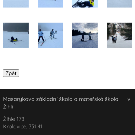
Masarykova základní škola a mateřská škola
v
Žihli
Žihle 178
Kralovice, 331 41