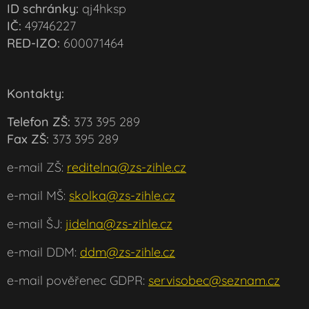
ID schránky:
qj4hksp
IČ:
49746227
RED-IZO:
600071464
Kontakty:
Telefon ZŠ:
373 395 289
Fax ZŠ:
373 395 289
e-mail ZŠ:
reditelna@zs-zihle.cz
e-mail MŠ:
skolka@zs-zihle.cz
e-mail ŠJ:
jidelna@zs-zihle.cz
e-mail DDM:
ddm@zs-zihle.cz
e-mail pověřenec GDPR:
servisobec@seznam.cz