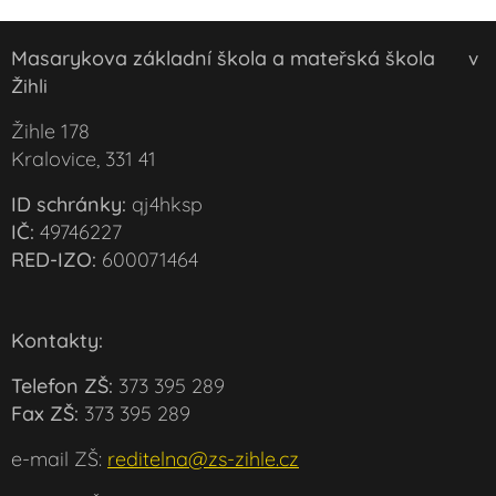
Masarykova základní škola a mateřská škola
v
Žihli
Žihle 178
Kralovice, 331 41
ID schránky:
qj4hksp
IČ:
49746227
RED-IZO:
600071464
Kontakty:
Telefon ZŠ:
373 395 289
Fax ZŠ:
373 395 289
e-mail ZŠ:
reditelna@zs-zihle.cz