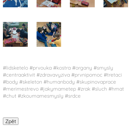
#lidsketelo #prvouka #kostra #organy #smysly
#centraaktivit #zdravavyziva #prvnipomoc #tretaci
#body #skeleton #humanbody #skupinovaprace
#merimestrevo #jakymametep #zrak #sluch #hmat
#chut #zkoumamesmysly #srdce