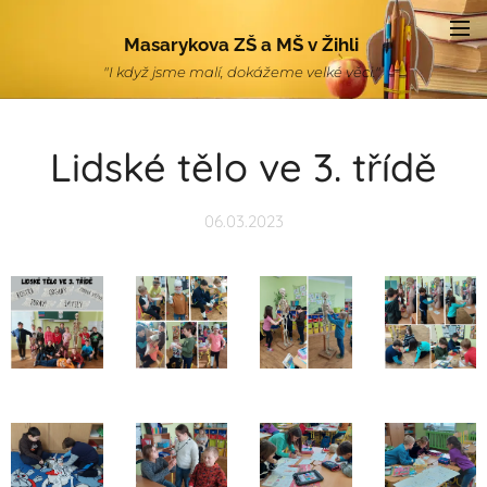
Masarykova ZŠ a MŠ v Žihli
"I když jsme malí, dokážeme velké věci."
Lidské tělo ve 3. třídě
06.03.2023