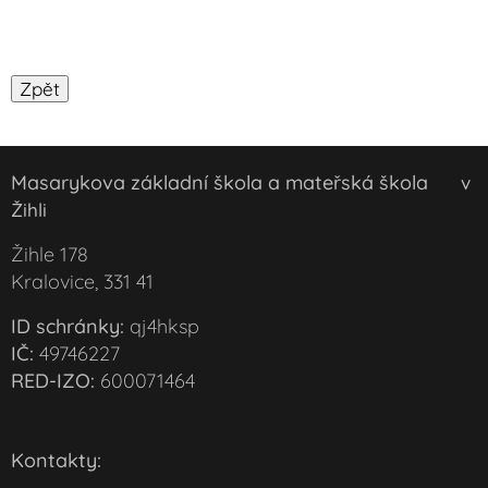
Masarykova základní škola a mateřská škola
v
Žihli
Žihle 178
Kralovice, 331 41
ID schránky:
qj4hksp
IČ:
49746227
RED-IZO:
600071464
Kontakty: