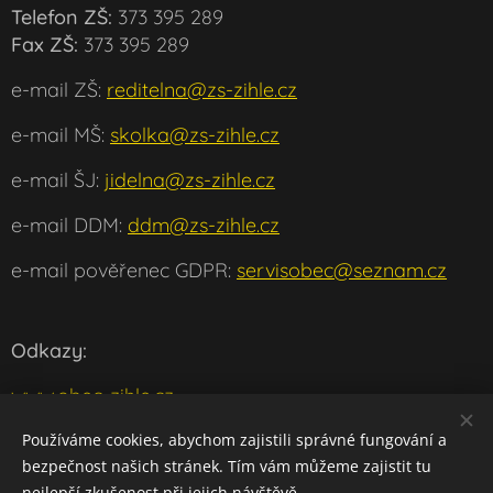
Telefon ZŠ:
373 395 289
Fax ZŠ:
373 395 289
e-mail ZŠ:
reditelna@zs-zihle.cz
e-mail MŠ:
skolka@zs-zihle.cz
e-mail ŠJ:
jidelna@zs-zihle.cz
e-mail DDM:
ddm@zs-zihle.cz
e-mail pověřenec GDPR:
servisobec@seznam.cz
Odkazy:
www.obec-zihle.cz
www.msmt.cz
Používáme cookies, abychom zajistili správné fungování a
bezpečnost našich stránek. Tím vám můžeme zajistit tu
w
ww.klaster-plasy.cz
nejlepší zkušenost při jejich návštěvě.