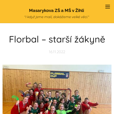
Masarykova ZŠ a MŠ v Žihli
"I když jsme malí, dokážeme velké věci."
Florbal – starší žákyně
16.11.2022