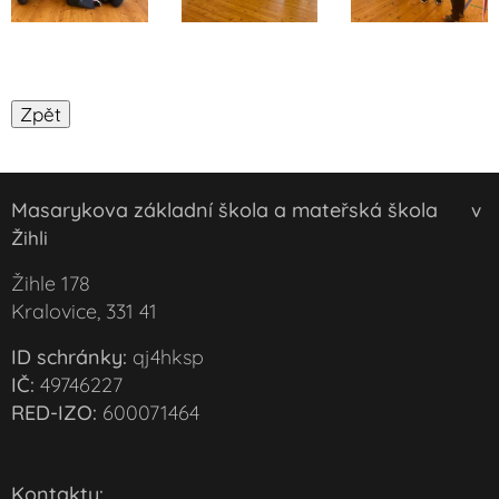
Masarykova základní škola a mateřská škola
v
Žihli
Žihle 178
Kralovice, 331 41
ID schránky:
qj4hksp
IČ:
49746227
RED-IZO:
600071464
Kontakty: