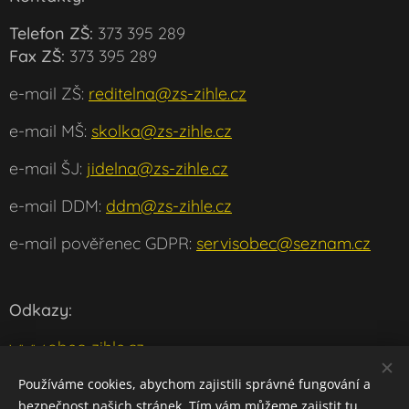
Telefon ZŠ:
373 395 289
Fax ZŠ:
373 395 289
e-mail ZŠ:
reditelna@zs-zihle.cz
e-mail MŠ:
skolka@zs-zihle.cz
e-mail ŠJ:
jidelna@zs-zihle.cz
e-mail DDM:
ddm@zs-zihle.cz
e-mail pověřenec GDPR:
servisobec@seznam.cz
Odkazy:
www.obec-zihle.cz
www.msmt.cz
Používáme cookies, abychom zajistili správné fungování a
bezpečnost našich stránek. Tím vám můžeme zajistit tu