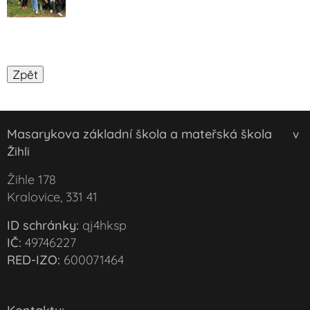
Masarykova základní škola a mateřská škola
v
Žihli
Žihle 178
Kralovice, 331 41
ID schránky:
qj4hksp
IČ:
49746227
RED-IZO:
600071464