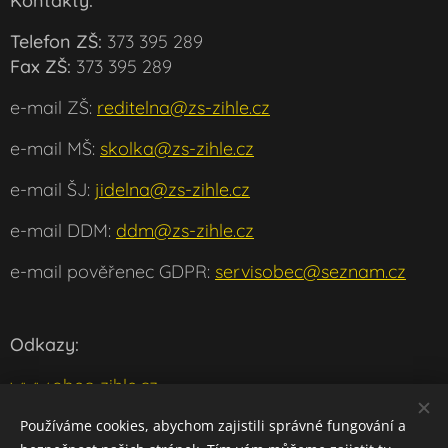
Kontakty:
Telefon ZŠ:
373 395 289
Fax ZŠ:
373 395 289
e-mail ZŠ:
reditelna@zs-zihle.cz
e-mail MŠ:
skolka@zs-zihle.cz
e-mail ŠJ:
jidelna@zs-zihle.cz
e-mail DDM:
ddm@zs-zihle.cz
e-mail pověřenec GDPR:
servisobec@seznam.cz
Odkazy:
www.obec-zihle.cz
www.msmt.cz
Používáme cookies, abychom zajistili správné fungování a