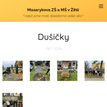
Masarykova ZŠ a MŠ v Žihli
"I když jsme malí, dokážeme velké věci."
Dušičky
08.11.2024