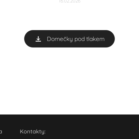
16.02.2026
Domečky pod tlakem
ola
Kontakty: