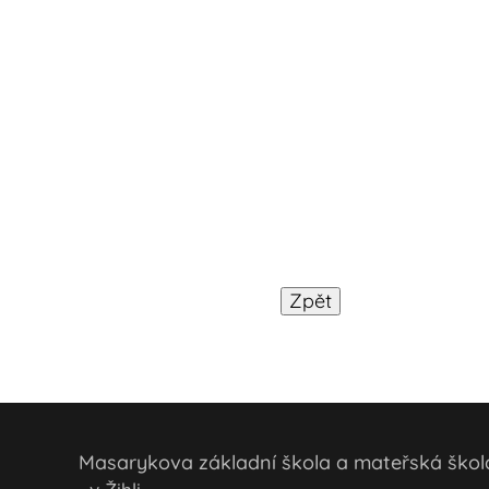
Masarykova základní škola a mateřská šk