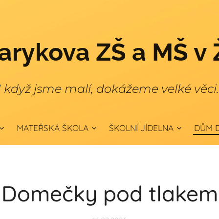
rykova ZŠ a MŠ v 
I když jsme malí, dokážeme velké věci
MATEŘSKÁ ŠKOLA
ŠKOLNÍ JÍDELNA
DŮM D
Domečky pod tlakem