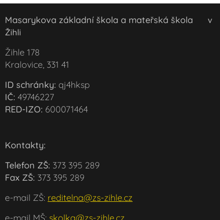
Masarykova základní škola a mateřská škola
v
Žihli
Žihle 178
Kralovice, 331 41
ID schránky:
qj4hksp
IČ:
49746227
RED-IZO:
600071464
Kontakty:
Telefon ZŠ:
373 395 289
Fax ZŠ:
373 395 289
e-mail ZŠ:
reditelna@zs-zihle.cz
e-mail MŠ:
skolka@zs-zihle.cz