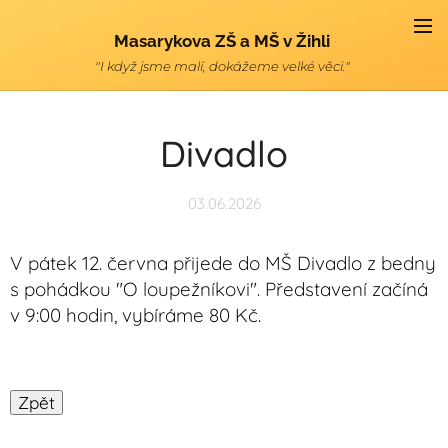
Masarykova ZŠ a MŠ v Žihli
"I když jsme malí, dokážeme velké věci."
Divadlo
03.06.2026
V pátek 12. června přijede do MŠ Divadlo z bedny
s pohádkou "O loupežníkovi". Představení začíná
v 9:00 hodin, vybíráme 80 Kč.