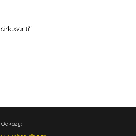
irkusanti".
Odkazy: