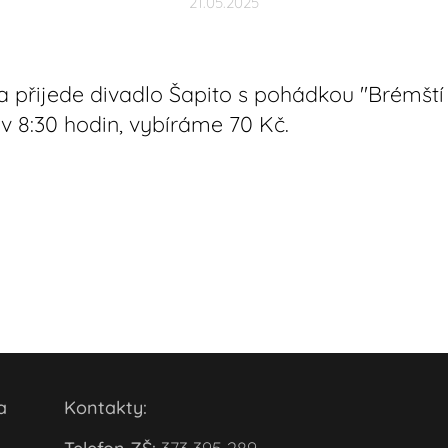
21.05.2025
a přijede divadlo Šapito s pohádkou "Brémští c
v 8:30 hodin, vybíráme 70 Kč.
ola
Kontakty: