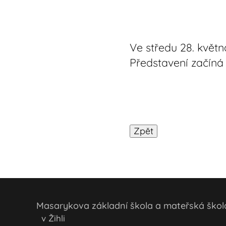
Ve středu 28. květn
Představení začíná 
Masarykova základní škola a mateřská šk
v Žihli