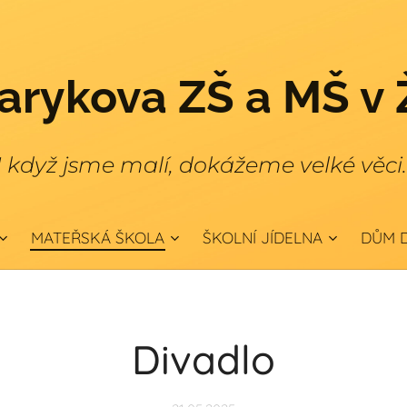
rykova ZŠ a MŠ v 
I když jsme malí, dokážeme velké věci
MATEŘSKÁ ŠKOLA
ŠKOLNÍ JÍDELNA
DŮM D
Divadlo